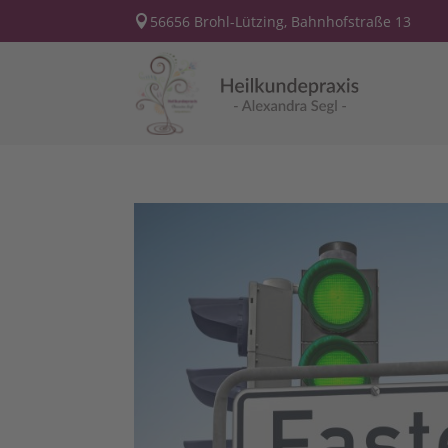
56656 Brohl-Lützing, Bahnhofstraße 13
