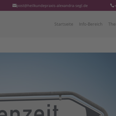
post@heilkundepraxis-alexandra-segl.de
+


Startseite
Info-Bereich
The